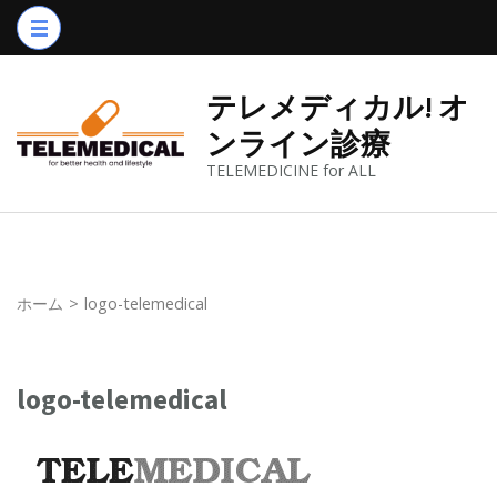
コ
ン
テ
テレメディカル! オ
ン
ンライン診療
ツ
TELEMEDICINE for ALL
へ
ス
キ
ッ
プ
ホーム
>
logo-telemedical
(Enter
を
logo-telemedical
押
す)