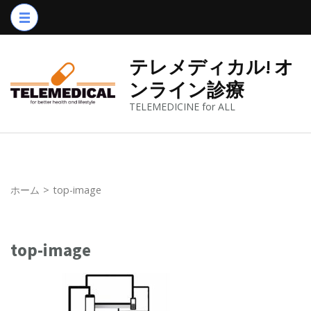
コ
ン
テ
テレメディカル! オ
ン
ンライン診療
ツ
TELEMEDICINE for ALL
へ
ス
キ
ッ
プ
ホーム
>
top-image
(Enter
を
top-image
押
す)